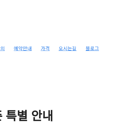
문의
예약안내
가격
오시는길
블로그
즌 특별 안내