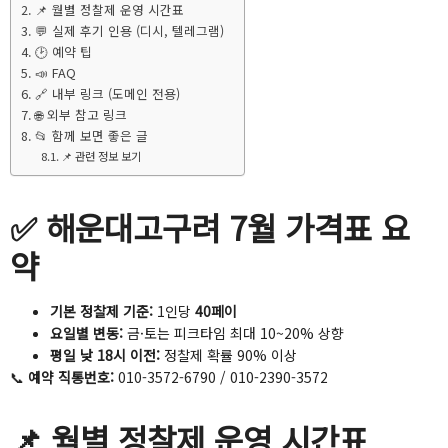
📌 월별 정찰제 운영 시간표
💬 실제 후기 인용 (디시, 텔레그램)
🕑 예약 팁
📣 FAQ
🔗 내부 링크 (도메인 전용)
🌐 외부 참고 링크
📂 함께 보면 좋은 글
📌 관련 정보 보기
✅ 해운대고구려 7월 가격표 요
약
기본 정찰제 기준:
1인당
40페이
요일별 변동:
금·토는 피크타임 최대 10~20% 상향
평일 낮 18시 이전:
정찰제 확률 90% 이상
📞
예약 직통번호:
010-3572-6790 / 010-2390-3572
📌 월별 정찰제 운영 시간표