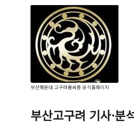
부산해운대 고구려룸싸롱 공식홈페이지
부산고구려 기사·분석