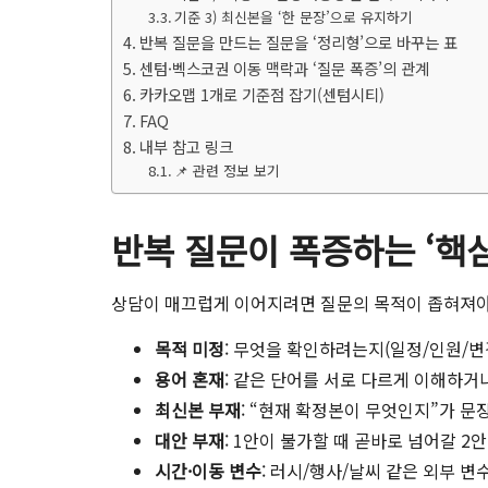
기준 3) 최신본을 ‘한 문장’으로 유지하기
반복 질문을 만드는 질문을 ‘정리형’으로 바꾸는 표
센텀·벡스코권 이동 맥락과 ‘질문 폭증’의 관계
카카오맵 1개로 기준점 잡기(센텀시티)
FAQ
내부 참고 링크
📌 관련 정보 보기
반복 질문이 폭증하는 ‘핵심
상담이 매끄럽게 이어지려면 질문의 목적이 좁혀져야 
목적 미정
: 무엇을 확인하려는지(일정/인원/변
용어 혼재
: 같은 단어를 서로 다르게 이해하거
최신본 부재
: “현재 확정본이 무엇인지”가 문
대안 부재
: 1안이 불가할 때 곧바로 넘어갈 2
시간·이동 변수
: 러시/행사/날씨 같은 외부 