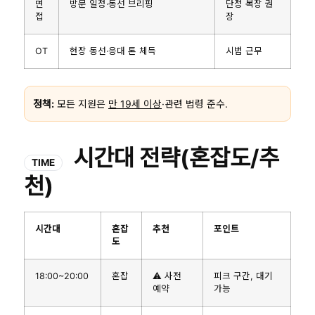
면
방문 일정·동선 브리핑
단정 복장 권
접
장
OT
현장 동선·응대 톤 체득
시범 근무
정책:
모든 지원은
만 19세 이상
·관련 법령 준수.
시간대 전략(혼잡도/추
TIME
천)
시간대
혼잡
추천
포인트
도
18:00~20:00
혼잡
⚠️ 사전
피크 구간, 대기
예약
가능