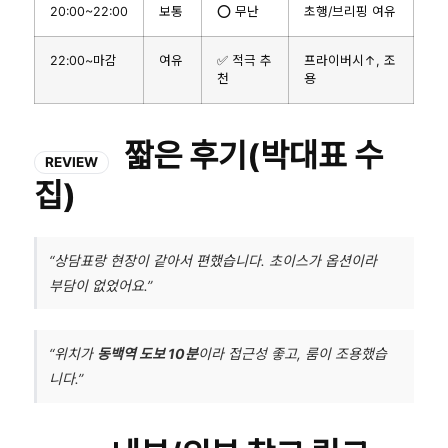
20:00~22:00
보통
⭕ 무난
초행/브리핑 여유
22:00~마감
여유
✅ 적극 추
프라이버시↑, 조
천
용
짧은 후기(박대표 수
REVIEW
집)
“상담표랑 현장이 같아서 편했습니다. 초이스가 옵션이라
부담이 없었어요.”
“위치가
동백역 도보 10분
이라 접근성 좋고, 룸이 조용했습
니다.”