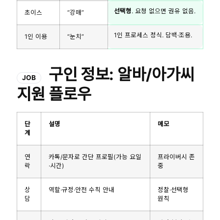
선택형
. 요청 없으면 권유 없음.
초이스
“강매”
1인 프로세스 정식. 담백·조용.
1인 이용
“눈치”
구인 정보: 알바/아가씨
JOB
지원 플로우
단
설명
메모
계
연
카톡/문자로 간단 프로필(가능 요일
프라이버시 존
락
·시간)
중
상
역할·규정·안전 수칙 안내
정찰·선택형
담
원칙