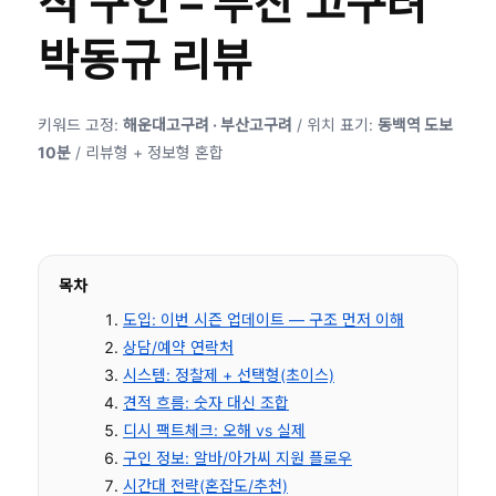
적 구인 – 부산 고구려
박동규 리뷰
키워드 고정:
해운대고구려 · 부산고구려
/ 위치 표기:
동백역 도보
10분
/ 리뷰형 + 정보형 혼합
목차
도입: 이번 시즌 업데이트 — 구조 먼저 이해
상담/예약 연락처
시스템: 정찰제 + 선택형(초이스)
견적 흐름: 숫자 대신 조합
디시 팩트체크: 오해 vs 실제
구인 정보: 알바/아가씨 지원 플로우
시간대 전략(혼잡도/추천)