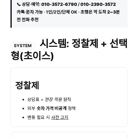
📞 상담·예약:
010-3572-6790
/
010-2390-3572
카톡·문자 가능 · 1인/2인/단체 OK · 초행은
역 도착 2~3분
전 전화
추천
시스템: 정찰제 + 선택
SYSTEM
형(초이스)
정찰제
상담표
= 현장 적용
원칙
외부
숫자 가격 비공개
정책
변동 필요 시
사전 고지