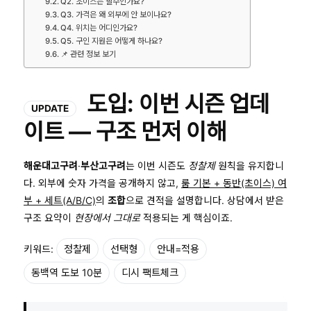
Q2. 초이스는 필수인가요?
Q3. 가격은 왜 외부에 안 보이나요?
Q4. 위치는 어디인가요?
Q5. 구인 지원은 어떻게 하나요?
📌 관련 정보 보기
도입: 이번 시즌 업데
UPDATE
이트 — 구조 먼저 이해
해운대고구려
·
부산고구려
는 이번 시즌도
정찰제
원칙을 유지합니
다. 외부에 숫자 가격을 공개하지 않고,
룸 기본 + 동반(초이스) 여
부 + 세트(A/B/C)
의
조합
으로 견적을 설명합니다. 상담에서 받은
구조 요약이
현장에서 그대로
적용되는 게 핵심이죠.
키워드:
정찰제
선택형
안내=적용
동백역 도보 10분
디시 팩트체크