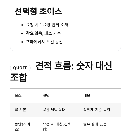
선택형 초이스
요청 시 1~2명 범위 소개
강요 없음
, 패스 가능
프라이버시 우선 동선
견적 흐름: 숫자 대신
QUOTE
조합
요소
설명
메모
룸 기본
공간·세팅·응대
정찰제 기준 동일
동반(초이
요청 시 매칭(선택
권유·강매 없음
스)
형)