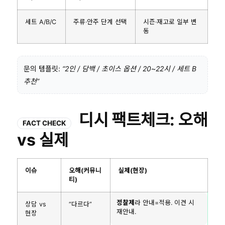
세트 A/B/C
주류·안주 단계 선택
시즌·재고로 일부 변
동
문의 템플릿:
“2인 / 담백 / 초이스 옵션 / 20~22시 / 세트 B
추천”
디시 팩트체크: 오해
FACT CHECK
vs 실제
이슈
오해(커뮤니
실제(현장)
티)
정찰제
라 안내=적용. 이견 시
상담 vs
“다르다”
재안내.
현장